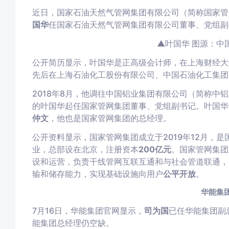
近日，国家石油天然气管网集团有限公司（简称国家管网
国华
任国家石油天然气管网集团有限公司董事、党组副
▲叶国华 图源：中
公开简历显示，叶国华是正高级会计师，在上海财经大
先后在
上海石油化工股份有限公司、
中国石油化工集团
2018年8月，他调往中国铝业集团有限公司（简称中
的叶国华起任国家管网集团董事、党组副书记。
叶国华
仲文
，他也是国家管网集团的总经理。
公开资料显示，国家管网集团成立于2019年12月，
业，总部设在北京，注册资本
200亿元
。国家管网集团
设和运营，负责干线管网互联互通和与社会管道联通，
输和储存能力，实现基础设施向用户
公平开放
。
华能集
7月16日，华能集团官网显示，
司为国
已任华能集团副
能集团总经理仍空缺。