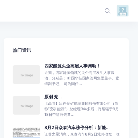
热门资讯
四家能源央企高层人事调动！
近期，四家能源领域的央企高层发生人事调
动，分别是： 叶国华任国家管网集团董事、党
组副书记。 司为国任...
原创 兖...
【高管】出任兖矿能源集团股份有限公司（简
称“兖矿能源”）总经理3年多后，肖耀猛于9月
18日申请辞去董...
8月2日众泰汽车涨停分析：新能...
证券之星消息，众泰汽车8月2日涨停收盘，收