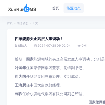
首页
能源动态
首页
能源动态
正文
四家能源央企高层人事调动！
创始人
2024-07-28 09:02:04
0
次
近
期，
四家
能源领域的央企高层发生人事调动，分别是
叶国华
任国家管网集团董事、党组副书记。
司为国
任华能集团副总经理、党组成员。
王海腾
任中国大唐副总经理。
刘轶
任哈尔滨电气集团有限公司副总经理。
国家管网