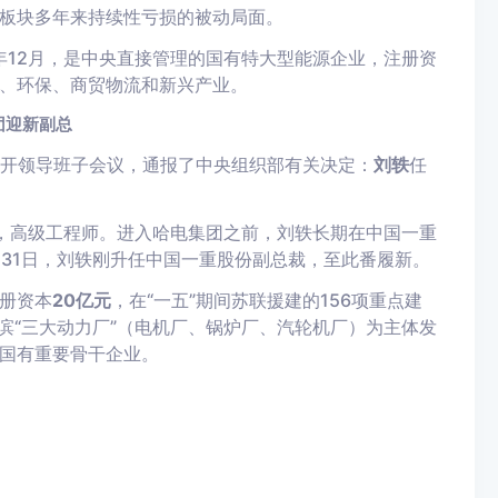
炭板块多年来持续性亏损的被动局面。‌
年12月，是中央直接管理的国有特大型能源企业，注册资
、环保、商贸物流和新兴产业。
团迎新副总
召开领导班子会议，通报了中央组织部有关决定：
刘轶
任
，高级工程师。
进入哈电集团之前，刘轶长期在中国一重
月31日，刘轶刚升任中国一重股份副总裁，至此番履新。
册资本
20亿元
，在“一五”期间苏联援建的156项重点建
尔滨“三大动力厂”（电机厂、锅炉厂、汽轮机厂）为主体发
国有重要骨干企业。